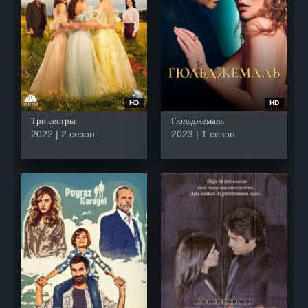
HD
HD
Три сестры
Гюльджемаль
2022 | 2 сезон
2023 | 1 сезон