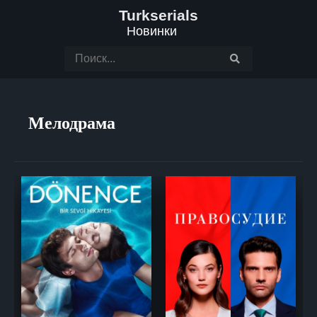
Turkserials
Новинки
Мелодрама