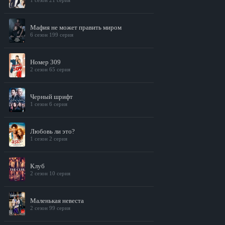
1 сезон 21 серия
Мафия не может править миром
6 сезон 199 серия
Номер 309
2 сезон 65 серия
Черный шрифт
1 сезон 6 серия
Любовь ли это?
1 сезон 2 серия
Клуб
2 сезон 10 серия
Маленькая невеста
2 сезон 99 серия