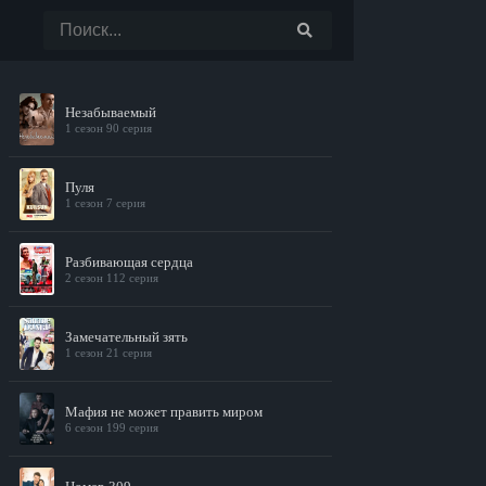
Незабываемый
1 сезон 90 серия
Пуля
1 сезон 7 серия
Разбивающая сердца
2 сезон 112 серия
Замечательный зять
1 сезон 21 серия
Мафия не может править миром
6 сезон 199 серия