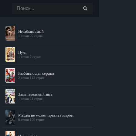
Незабываемый
1 сезон 90 серия
Пуля
1 сезон 7 серия
Разбивающая сердца
2 сезон 112 серия
Замечательный зять
1 сезон 21 серия
Мафия не может править миром
6 сезон 199 серия