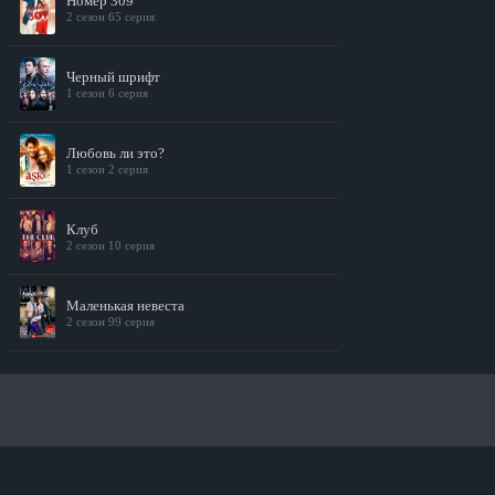
Номер 309
2 сезон 65 серия
Черный шрифт
1 сезон 6 серия
Любовь ли это?
1 сезон 2 серия
Клуб
2 сезон 10 серия
Маленькая невеста
2 сезон 99 серия