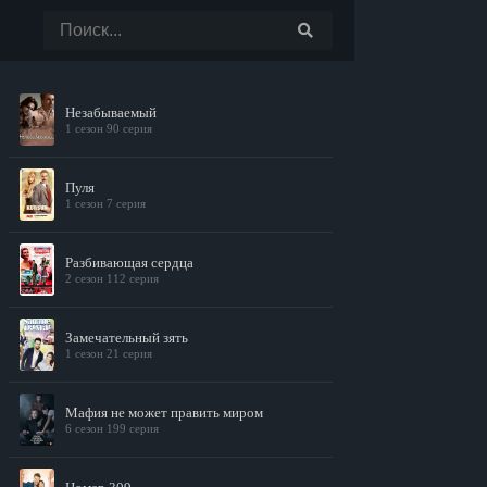
Незабываемый
1 сезон 90 серия
Пуля
1 сезон 7 серия
Разбивающая сердца
2 сезон 112 серия
Замечательный зять
1 сезон 21 серия
Мафия не может править миром
6 сезон 199 серия