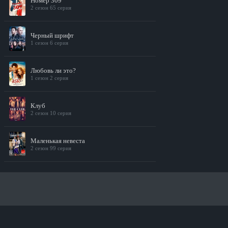
Номер 309
2 сезон 65 серия
Черный шрифт
1 сезон 6 серия
Любовь ли это?
1 сезон 2 серия
Клуб
2 сезон 10 серия
Маленькая невеста
2 сезон 99 серия