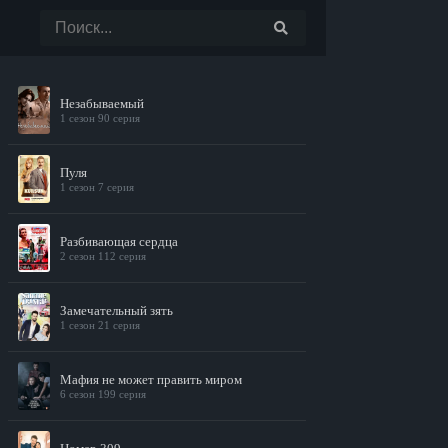
Незабываемый
1 сезон 90 серия
Пуля
1 сезон 7 серия
Разбивающая сердца
2 сезон 112 серия
Замечательный зять
1 сезон 21 серия
Мафия не может править миром
6 сезон 199 серия