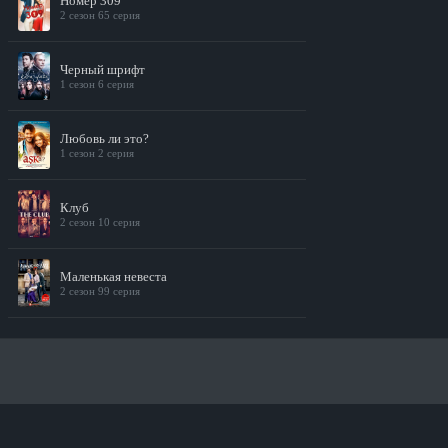
Номер 309
2 сезон 65 серия
Черный шрифт
1 сезон 6 серия
Любовь ли это?
1 сезон 2 серия
Клуб
2 сезон 10 серия
Маленькая невеста
2 сезон 99 серия