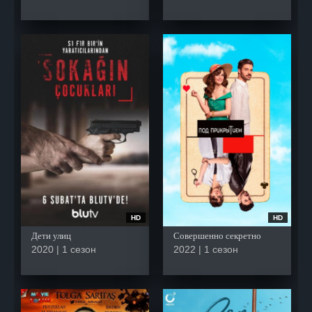
HD
HD
Дети улиц
Совершенно секретно
2020 | 1 сезон
2022 | 1 сезон