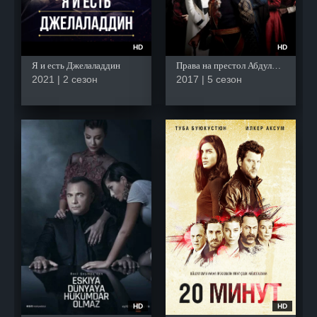
HD
HD
Я и есть Джелаладдин
Права на престол Абдулхамид
2021 | 2 сезон
2017 | 5 сезон
HD
HD