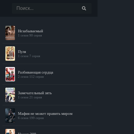
Незабываемый
1 сезон 90 серия
Пуля
1 сезон 7 серия
Разбивающая сердца
2 сезон 112 серия
Замечательный зять
1 сезон 21 серия
Мафия не может править миром
6 сезон 199 серия