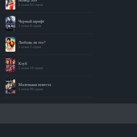
Номер 309
2 сезон 65 серия
Черный шрифт
1 сезон 6 серия
Любовь ли это?
1 сезон 2 серия
Клуб
2 сезон 10 серия
Маленькая невеста
2 сезон 99 серия