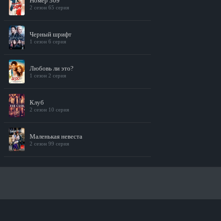
Номер 309
2 сезон 65 серия
Черный шрифт
1 сезон 6 серия
Любовь ли это?
1 сезон 2 серия
Клуб
2 сезон 10 серия
Маленькая невеста
2 сезон 99 серия