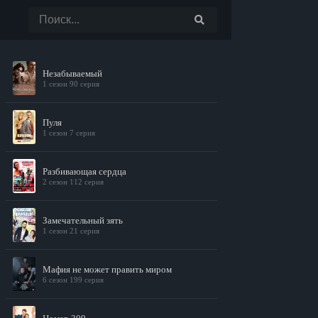
Незабываемый
1 сезон 90 серия
Пуля
1 сезон 7 серия
Разбивающая сердца
2 сезон 112 серия
Замечательный зять
1 сезон 21 серия
Мафия не может править миром
6 сезон 199 серия