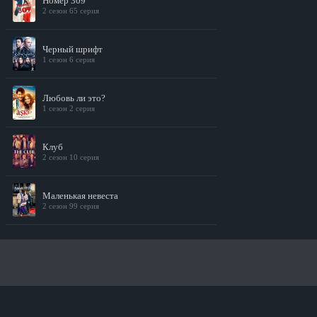
Номер 309
2 сезон 65 серия
Черный шрифт
1 сезон 6 серия
Любовь ли это?
1 сезон 2 серия
Клуб
2 сезон 10 серия
Маленькая невеста
2 сезон 99 серия