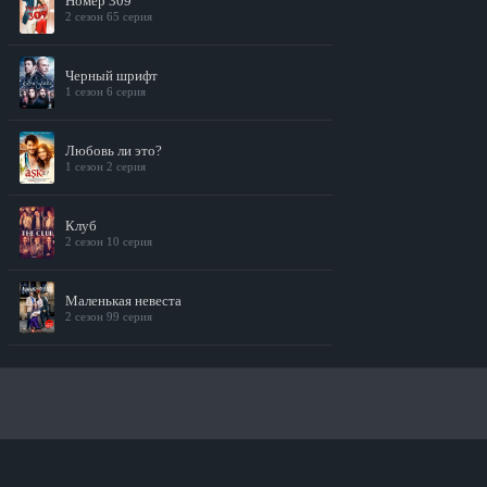
Номер 309
2 сезон 65 серия
Черный шрифт
1 сезон 6 серия
Любовь ли это?
1 сезон 2 серия
Клуб
2 сезон 10 серия
Маленькая невеста
2 сезон 99 серия