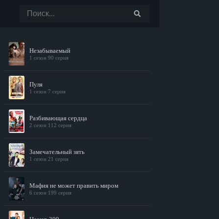
Незабываемый
1 сезон 90 серия
Пуля
1 сезон 7 серия
Разбивающая сердца
2 сезон 112 серия
Замечательный зять
1 сезон 21 серия
Мафия не может править миром
6 сезон 199 серия