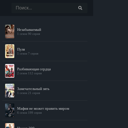
Незабываемый
1 сезон 90 серия
Пуля
1 сезон 7 серия
Разбивающая сердца
2 сезон 112 серия
Замечательный зять
1 сезон 21 серия
Мафия не может править миром
6 сезон 199 серия