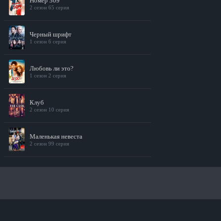
Номер 309
2 сезон 65 серия
Черный шрифт
1 сезон 6 серия
Любовь ли это?
1 сезон 2 серия
Клуб
2 сезон 10 серия
Маленькая невеста
2 сезон 99 серия