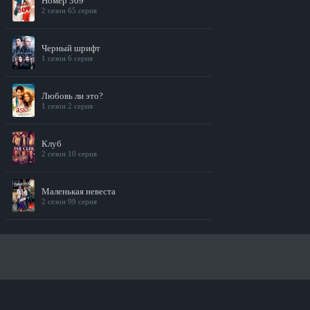
Номер 309
2 сезон 65 серия
Черный шрифт
1 сезон 6 серия
Любовь ли это?
1 сезон 2 серия
Клуб
2 сезон 10 серия
Маленькая невеста
2 сезон 99 серия