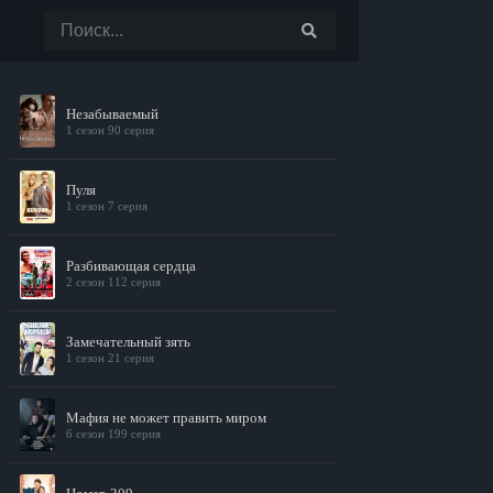
Незабываемый
1 сезон 90 серия
Пуля
1 сезон 7 серия
Разбивающая сердца
2 сезон 112 серия
Замечательный зять
1 сезон 21 серия
Мафия не может править миром
6 сезон 199 серия