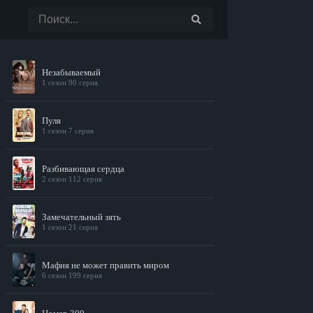
Незабываемый
1 сезон 90 серия
Пуля
1 сезон 7 серия
Разбивающая сердца
2 сезон 112 серия
Замечательный зять
1 сезон 21 серия
Мафия не может править миром
6 сезон 199 серия