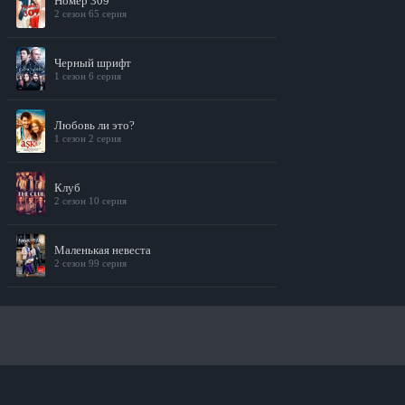
Номер 309
2 сезон 65 серия
Черный шрифт
1 сезон 6 серия
Любовь ли это?
1 сезон 2 серия
Клуб
2 сезон 10 серия
Маленькая невеста
2 сезон 99 серия