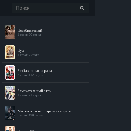
Незабываемый
1 сезон 90 серия
Пуля
1 сезон 7 серия
Разбивающая сердца
2 сезон 112 серия
Замечательный зять
1 сезон 21 серия
Мафия не может править миром
6 сезон 199 серия