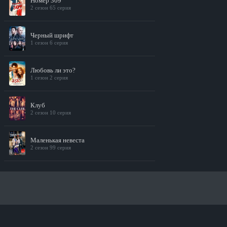
Номер 309
2 сезон 65 серия
Черный шрифт
1 сезон 6 серия
Любовь ли это?
1 сезон 2 серия
Клуб
2 сезон 10 серия
Маленькая невеста
2 сезон 99 серия