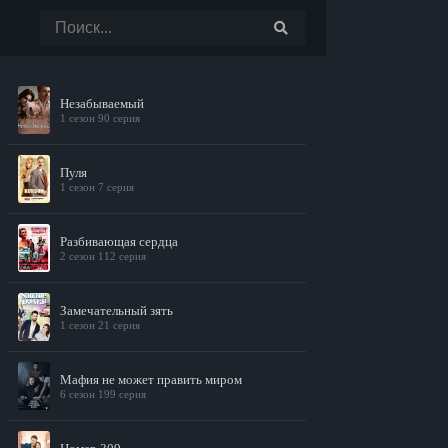
Незабываемый
1 сезон 90 серия
Пуля
1 сезон 7 серия
Разбивающая сердца
2 сезон 112 серия
Замечательный зять
1 сезон 21 серия
Мафия не может править миром
6 сезон 199 серия