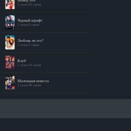
Номер 309
2 сезон 65 серия
Черный шрифт
1 сезон 6 серия
Любовь ли это?
1 сезон 2 серия
Клуб
2 сезон 10 серия
Маленькая невеста
2 сезон 99 серия