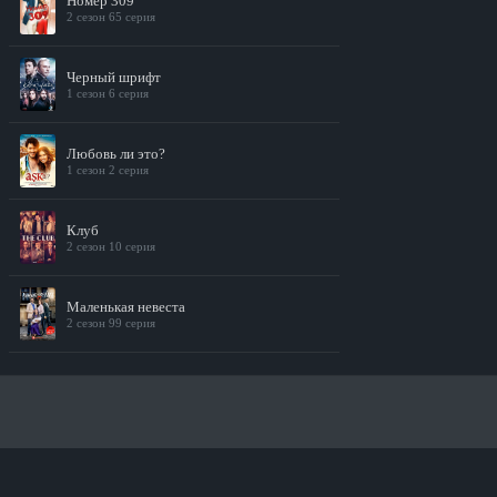
Номер 309
2 сезон 65 серия
Черный шрифт
1 сезон 6 серия
Любовь ли это?
1 сезон 2 серия
Клуб
2 сезон 10 серия
Маленькая невеста
2 сезон 99 серия