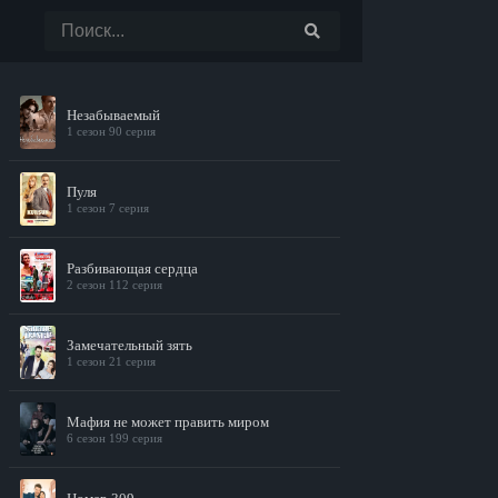
Незабываемый
1 сезон 90 серия
Пуля
1 сезон 7 серия
Разбивающая сердца
2 сезон 112 серия
Замечательный зять
1 сезон 21 серия
Мафия не может править миром
6 сезон 199 серия