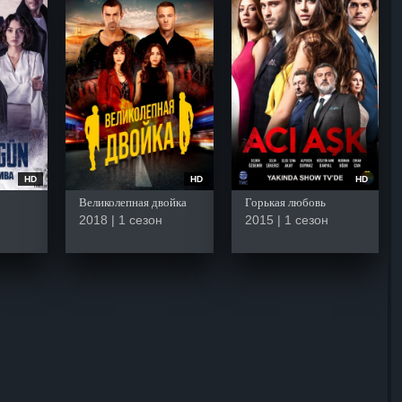
HD
HD
HD
Великолепная двойка
Горькая любовь
2018 | 1 сезон
2015 | 1 сезон