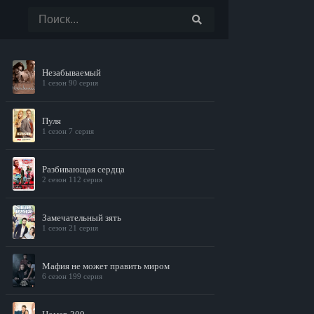
Незабываемый
1 сезон 90 серия
Пуля
1 сезон 7 серия
Разбивающая сердца
2 сезон 112 серия
Замечательный зять
1 сезон 21 серия
Мафия не может править миром
6 сезон 199 серия