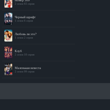
Номер 309
2 сезон 65 серия
Черный шрифт
1 сезон 6 серия
Любовь ли это?
1 сезон 2 серия
Клуб
2 сезон 10 серия
Маленькая невеста
2 сезон 99 серия