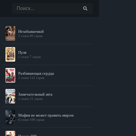
Незабываемый
1 сезон 90 серия
Пуля
1 сезон 7 серия
Разбивающая сердца
2 сезон 112 серия
Замечательный зять
1 сезон 21 серия
Мафия не может править миром
6 сезон 199 серия