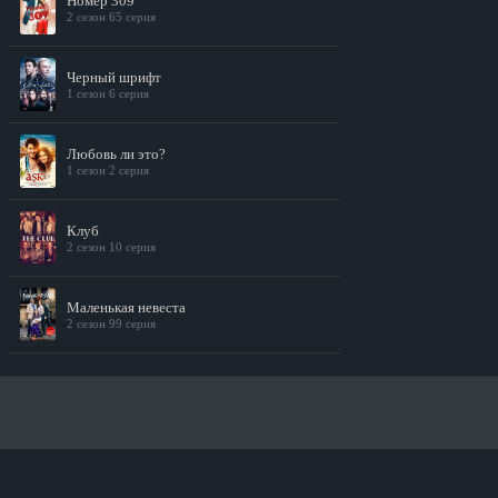
Номер 309
2 сезон 65 серия
Черный шрифт
1 сезон 6 серия
Любовь ли это?
1 сезон 2 серия
Клуб
2 сезон 10 серия
Маленькая невеста
2 сезон 99 серия