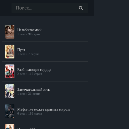
Незабываемый
1 сезон 90 серия
Пуля
1 сезон 7 серия
Разбивающая сердца
2 сезон 112 серия
Замечательный зять
1 сезон 21 серия
Мафия не может править миром
6 сезон 199 серия