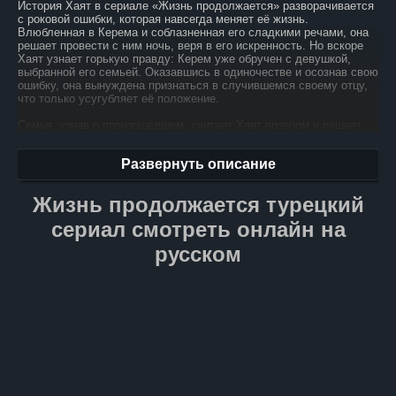
История Хаят в сериале «Жизнь продолжается» разворачивается
с роковой ошибки, которая навсегда меняет её жизнь.
Влюбленная в Керема и соблазненная его сладкими речами, она
решает провести с ним ночь, веря в его искренность. Но вскоре
Хаят узнает горькую правду: Керем уже обручен с девушкой,
выбранной его семьей. Оказавшись в одиночестве и осознав свою
ошибку, она вынуждена признаться в случившемся своему отцу,
что только усугубляет её положение.
Семья, узнав о произошедшем, считает Хаят позором и решает
от неё избавиться, чтобы спасти свою репутацию. В этот момент,
когда кажется, что надежды больше нет, на сцену выходит 80-
Развернуть описание
летний старик, предлагая Хаят руку и сердце. Его предложение
становится для неё неожиданным спасением, давая шанс
укрыться от семейного преследования и начать новую жизнь.
Жизнь продолжается турецкий
Однако перед Хаят встаёт непростой выбор: согласиться на брак
с пожилым мужчиной, пожертвовав своими мечтами о семье
сериал смотреть онлайн на
и детях, или продолжать борьбу за своё будущее, невзирая
на все трудности и преграды. Эта история — о надежде
русском
и отчаянии, о трудных решениях и поиске смысла в жизни. Хаят
предстоит пройти через множество испытаний, чтобы понять, что
действительно важно для её счастья и внутреннего покоя.
Каждый её шаг и каждое решение играют решающую роль
в её судьбе, определяя, какой станет её дальнейшая жизнь.