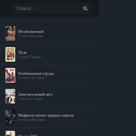
Незабываемый
1 сезон 90 серия
Пуля
1 сезон 7 серия
Разбивающая сердца
2 сезон 112 серия
Замечательный зять
1 сезон 21 серия
Мафия не может править миром
6 сезон 199 серия