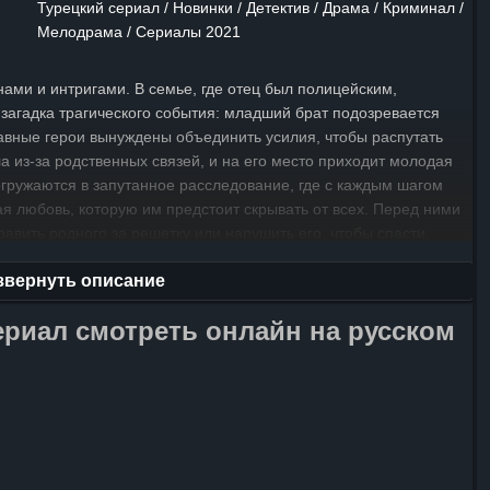
Турецкий сериал / Новинки / Детектив / Драма / Криминал /
Мелодрама / Сериалы 2021
нами и интригами. В семье, где отец был полицейским,
загадка трагического события: младший брат подозревается
главные герои вынуждены объединить усилия, чтобы распутать
а из-за родственных связей, и на его место приходит молодая
огружаются в запутанное расследование, где с каждым шагом
ая любовь, которую им предстоит скрывать от всех. Перед ними
равить родного за решетку или нарушить его, чтобы спасти.
 доказать невиновность молодого человека? Вопросы
звернуть описание
этой захватывающей истории, которая заставляет задуматься
 справедливости.
ериал смотреть онлайн на русском