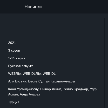
Новинки
2021
3 сезон
1-25 серия
Русская озвучка
WEBRip, WEB-DLRip, WEB-DL
Али Билгин, Бесте Султан Касапогуллары
Каан Урганджиоглу, Пынар Дениз, Зейно Эраджар, Угур
Аслан, Арда Анарат
Турция