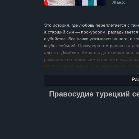
Жанр:
Это история, где любовь переплетается с тай
а старший сын — прокурором, разгадывается 
в убийстве. Все улики указывают на него, и 
клубок событий. Прокурора отстраняют от дел
адвокат Джейлин. Вместе с детективом они п
рождается не только симпатия, но и настоящ
стоит нелегкий выбор: следовать закону и отп
Сможет ли Джейлин найти истинного убийцу и
Ра
справедливости и любви становятся сердцем 
о том, что стоит преодолеть в имени любви и
Правосудие турецкий с