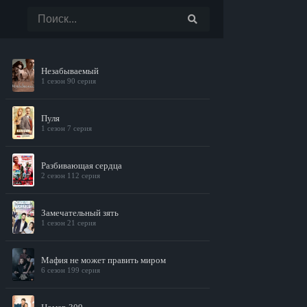
Незабываемый
1 сезон 90 серия
Пуля
1 сезон 7 серия
Разбивающая сердца
2 сезон 112 серия
Замечательный зять
1 сезон 21 серия
Мафия не может править миром
6 сезон 199 серия