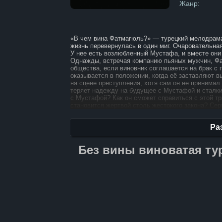
Жанр:
«В чем вина Фатмагюль?» — турецкий мелодрама
жизнь перевернулась в один миг. Очаровательная
У нее есть возлюбленный Мустафа, и вместе они
Однажды, встречая компанию пьяных мужчин, Фа
общества, если виновник соглашается на брак с
оказывается в положении, когда её заставляют 
на сцене преступления, хотя сам он не принимал
теряет надежду на будущее с Мустафой и сталкив
с Мустафой? Как он сможет справиться с этой тр
становится жертвой столь жестокого закона? Сер
несправедливости, заставляя зрителей задаться 
Ра
Без вины виноватая ту