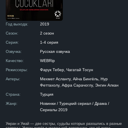
Год выхода:
2019
Сезон:
2 сезон
Серия:
1-4 серия
Озвучка:
Русская озвучка
Качество:
WEBRip
Режиссеры:
Фарук Тебер, Чагатай Тосун
Актеры:
Мехмет Асланту, Айча Бингёль, Нур
Феттахолу, Афра Сарачоглу, Энгин Алкан
Страна:
Турция
Жанр:
Новинки / Турецкий сериал / Драма /
Сериалы 2019
Умран и Умай — две сестры, судьбы которых разошлись в разные
стороны. Умран живёт в маленькой деревушке, где её жизнь