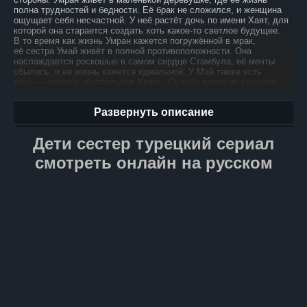
полна трудностей и бедности. Её брак не сложился, и женщина
ощущает себя несчастной. У неё растёт дочь по имени Хаят, для
которой она старается создать хоть какое-то светлое будущее.
В то время как жизнь Умран кажется погружённой в мрак,
её сестра Умай живёт в полной противоположности. Она
наслаждается роскошью в самом сердце Стамбула, её мечты
сбылись, и её жизнь кажется идеальной. У Май также есть
дочь — яркая и обаятельная Хаяль. Судьба долго не сводила
сестер, но однажды Хаят отправляется в Стамбул, где
происходит неожиданная встреча с двоюродной сестрой. Радость
Развернуть описание
от знакомства двух девушек вскоре обернётся началом череды
сложных и драматических событий. Хаяль и Хаят,
не догадываясь о том, что ждёт их впереди, сталкиваются
Дети сестер турецкий сериал
с непростыми испытаниями и эмоциональными потрясениями.
Их судьбы переплетаются, и ни одна из них уже не сможет
смотреть онлайн на русском
избежать изменений, которые эта встреча принесла в их жизни.