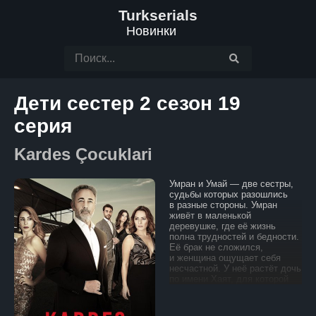
Turkserials
Новинки
Дети сестер 2 сезон 19
серия
Kardes Çocuklari
Умран и Умай — две сестры,
судьбы которых разошлись
в разные стороны. Умран
живёт в маленькой
деревушке, где её жизнь
полна трудностей и бедности.
Её брак не сложился,
и женщина ощущает себя
несчастной. У неё растёт дочь
по имени Хаят, для которой
она старается создать хоть
какое-то светлое будущее.
В то время как жизнь Умран