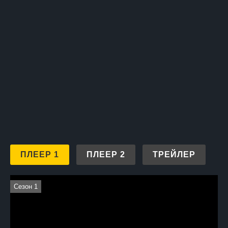
истинная любовь может преодолеть даже самые суровые
испытания, но ее цена может оказаться слишком высокой.
ПЛЕЕР 1
ПЛЕЕР 2
ТРЕЙЛЕР
Сезон 1