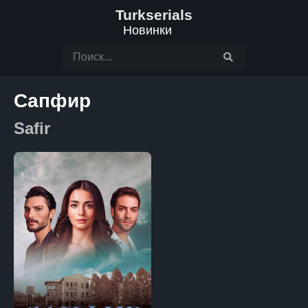
Turkserials
Новинки
Сапфир
Safir