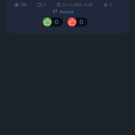
206
0
21-11-2025, 22:00
0
Жалоба
0
0