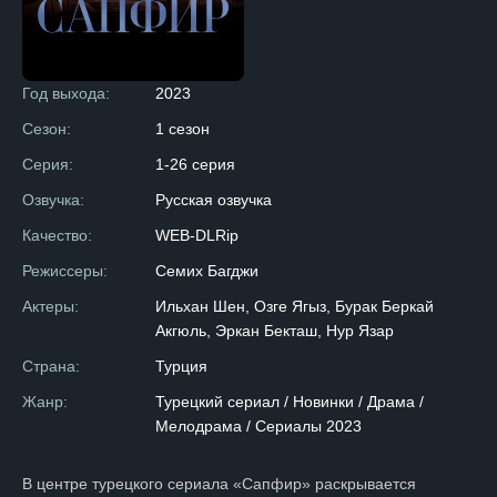
Год выхода:
2023
Сезон:
1 сезон
Серия:
1-26 серия
Озвучка:
Русская озвучка
Качество:
WEB-DLRip
Режиссеры:
Семих Багджи
Актеры:
Ильхан Шен, Озге Ягыз, Бурак Беркай
Акгюль, Эркан Бекташ, Нур Язар
Страна:
Турция
Жанр:
Турецкий сериал / Новинки / Драма /
Мелодрама / Сериалы 2023
В центре турецкого сериала «Сапфир» раскрывается