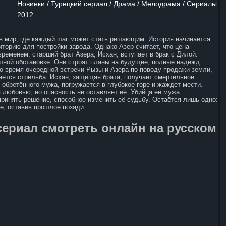
Новинки / Турецкий сериал / Драма / Мелодрама / Сериалы
2012
в мир, где каждый шаг может стать решающим. История начинается
иторию для постройки завода. Однако Азер считает, что цена
ременем, старший брат Азера, Исхан, вступает в брак с Дилой.
ошной обстановке. Они строят планы на будущее, полные надежд
нается стрельба. Исхан, защищая брата, получает смертельное
 обретённого мужа, погружается в глубокое горе и жаждет мести.
 любовью, но опасность не оставляет её. Убийца её мужа
ринять решение, способное изменить её судьбу. Остаётся лишь одно:
е, оставив прошлое позади.
сериал смотреть онлайн на русском