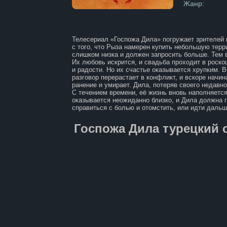
Жанр:
Телесериал «Госпожа Дила» погружает зрителей 
с того, что Рыза намерен купить небольшую терр
слишком низка и должен запросить больше. Тем в
Их любовь искрится, и свадьба проходит в роск
и радости. Но их счастье оказывается хрупким. Во время очередной встречи Рызы и Азера по поводу продажи земли,
разговор перерастает в конфликт, и вскоре начи
ранение и умирает. Дила, потеряв своего недавно
С течением времени, её жизнь вновь наполняется
оказывается неожиданно близко, и Дила должна п
справиться с болью и отомстить, или идти дальш
Госпожа Дила турецкий 