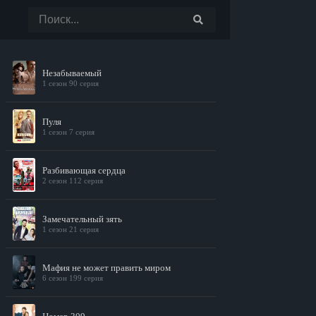
Незабываемый
1 сезон 90 серия
Пуля
1 сезон 7 серия
Разбивающая сердца
2 сезон 112 серия
Замечательный зять
1 сезон 21 серия
Мафия не может править миром
6 сезон 199 серия