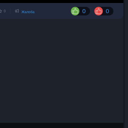
0
0
0
Жалоба