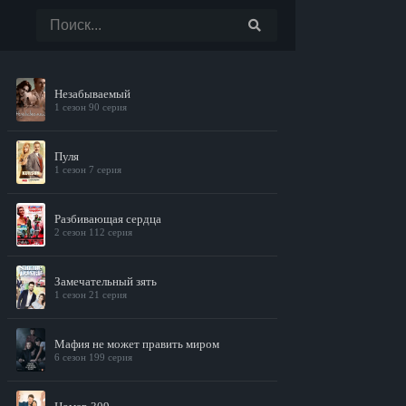
Незабываемый
1 сезон 90 серия
Пуля
1 сезон 7 серия
Разбивающая сердца
2 сезон 112 серия
Замечательный зять
1 сезон 21 серия
Мафия не может править миром
6 сезон 199 серия