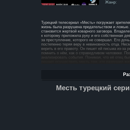
Жанр:
Турецкий телесериал «Месть» погружает зрителе
жизнь была разрушена предательством и ложью. 
становится жертвой коварного заговора. Владел
к которому приложила руку и его собственная девушка. Не вынеся обвинений, Адиль попад
за преступление, которого не совершал. Его дочь
постепенно теряя веру в невиновность отца. Нес
верить в его правоту. Он пишет ей письма из-за 
помнить о нём, как о справедливом человеке. По
анализировать события. Понимая, что её отец бы
решает осуществить месть тем, кто разрушил жи
раскручивается в захватывающую историю борьб
и эмоциями.
Ра
Месть турецкий сери