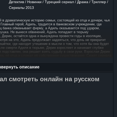
Детектив / Новинки / Турецкий сериал / Драма / Триллер /
Сериалы 2013
й в драматическую историю семьи, состоящей из отца и дочери, чья
Главный герой, Адиль, трудится в банковском учреждении, где
ец банка обманывает фирму, а Адиль оказывается под ударом,
ает в тюрьму
, Дерин, остаётся одна и вынуждена провести годы в изоляции,
мотря на это, Адиль продолжает надеяться, что дочь не прекратит
решётки, где находит утешение в мысли о том, что хотя бы она будет
сле смерти Адиля в тюрьме, Дерин взрослеет и начинает глубже
л подставлен, она решает взять судьбу в свои руки. Взрослая Дерин
знь её отца и сломал её собственное существование. Сюжет сериала
ы за справедливость и искупление, наполненную напряжением
звернуть описание
ал смотреть онлайн на русском