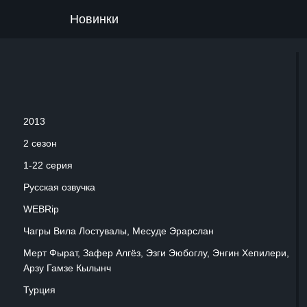
Новинки
2013
2 сезон
1-22 серия
Русская озвучка
WEBRip
Чагры Вила Лостувалы, Месуде Эрарслан
Мерт Фырат, Зафер Алгёз, Эзги Эюбоглу, Энгин Хепилери,
Арзу Гамзе Кылынч
Турция