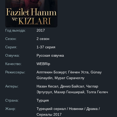
Год выхода:
2017
Сезон:
2 сезон
Серия:
1-37 серия
Озвучка:
Русская озвучка
Качество:
WEBRip
Режиссеры:
Алптекин Бозкурт, Гёкчен Уста, Günay
Günaydin, Мурат Сарачоглу
Актеры:
Назан Кесал, Дениз Байсал, Чаглар
Эртугрул, Махир Гюнширай, Толга Гюлеч
Страна:
Турция
Жанр:
Турецкий сериал / Новинки / Драма /
Сериалы 2017