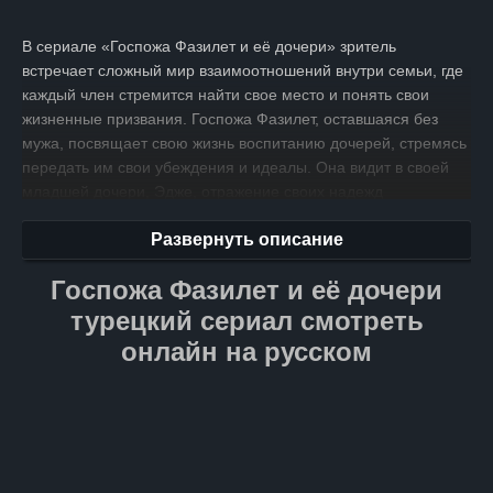
В сериале «Госпожа Фазилет и её дочери» зритель
встречает сложный мир взаимоотношений внутри семьи, где
каждый член стремится найти свое место и понять свои
жизненные призвания. Госпожа Фазилет, оставшаяся без
мужа, посвящает свою жизнь воспитанию дочерей, стремясь
передать им свои убеждения и идеалы. Она видит в своей
младшей дочери, Эдже, отражение своих надежд
и стремлений, мечтая, что она продолжит ее дело
Развернуть описание
и принесет семье честь и достоинство. Однако старшая дочь,
Хазан, представляет собой совершенно иное направление.
Госпожа Фазилет и её дочери
Ее непредсказуемость и необузданность подвергают
сомнению устои матери и вызывают беспокойство своими
турецкий сериал смотреть
поступками. Несмотря на свое обаяние и внешнюю
онлайн на русском
привлекательность, Хазан идет своим собственным путем,
который кажется противоположным желаниям и надеждам
госпожи Фазилет.
В этой истории также происходит столкновение миров двух
семей, когда судьбы дочерей Госпожи Фазилет пересекаются