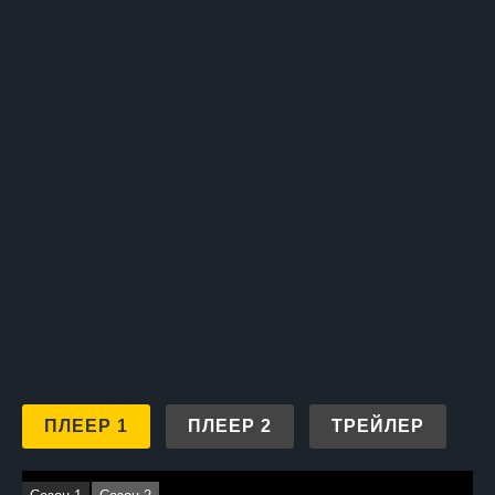
с молодым наследником семьи Эймен, Синаном. Возможно,
именно встреча с ним станет для Хазан поворотной точкой,
открывая новые горизонты и возможности. Таким образом,
«Госпожа Фазилет и её дочери» представляет собой
захватывающее путешествие по интригам, страстям
и тайнам внутри семьи, где каждый персонаж стремится
найти свое счастье и свое место под солнцем.
ПЛЕЕР 1
ПЛЕЕР 2
ТРЕЙЛЕР