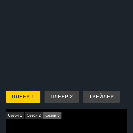
привести двух совершенно разных людей к неожиданному
и волнующему путешествию к самопознанию и принятию
друг друга.
ПЛЕЕР 1
ПЛЕЕР 2
ТРЕЙЛЕР
Сезон 1
Сезон 2
Сезон 3