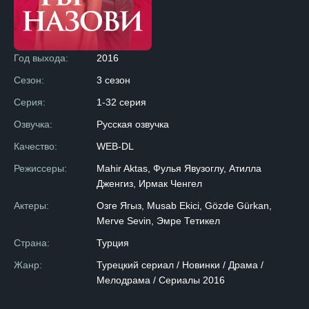
Год выхода:
2016
Сезон:
3 сезон
Серия:
1-32 серия
Озвучка:
Русская озвучка
Качество:
WEB-DL
Режиссеры:
Mahir Aktas, Фулья Явузоглу, Атилла
Дженгиз, Ирмак Ченгел
Актеры:
Озге Ягыз, Musab Ekici, Gözde Gürkan,
Merve Sevin, Эмре Тетикел
Страна:
Турция
Жанр:
Турецкий сериал / Новинки / Драма /
Мелодрама / Сериалы 2016