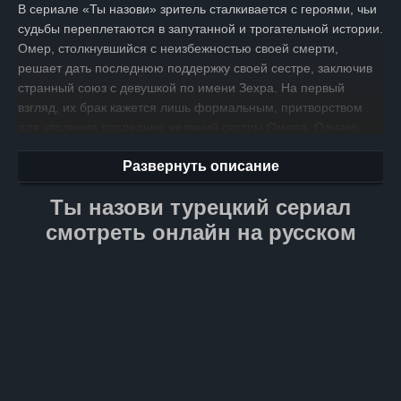
В сериале «Ты назови» зритель сталкивается с героями, чьи
судьбы переплетаются в запутанной и трогательной истории.
Омер, столкнувшийся с неизбежностью своей смерти,
решает дать последнюю поддержку своей сестре, заключив
странный союз с девушкой по имени Зехра. На первый
взгляд, их брак кажется лишь формальным, притворством
для утоления последних желаний сестры Омера. Однако
с каждым днем их отношения становятся все сложнее
Развернуть описание
и глубже.
Ты назови турецкий сериал
Зехра и Омер — как два полюса, притягивающие
и отталкивающие друг друга. Внезапно они осознают, что
смотреть онлайн на русском
за фасадом брака скрывается множество нераскрытых тайн,
страхов и надежд. Их совместное путешествие
превращается в исследование друг друга, в поисках смысла
жизни и силы духа, чтобы преодолеть все преграды. Сериал
«Ты назови» предлагает зрителю глубокое погружение
в душевные противоречия героев, их страхи и надежды,
вопросы о любви, смерти и значении каждого мгновения. Это
история о том, как невероятные обстоятельства могут