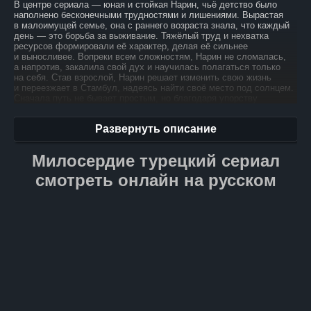
В центре сериала — юная и стойкая Нарин, чьё детство было
наполнено бесконечными трудностями и лишениями. Вырастая
в малоимущей семье, она с раннего возраста знала, что каждый
день — это борьба за выживание. Тяжёлый труд и нехватка
ресурсов формировали её характер, делая её сильнее
и выносливее. Вопреки всем сложностям, Нарин не сломалась,
а напротив, закалила свой дух и научилась полагаться только
на себя. Став взрослой, Нарин решает изменить свою жизнь
и переезжает в Стамбул, надеясь найти своё место под солнцем.
Сначала путь не бывает простым, но благодаря упорству
и трудолюбию ей удаётся устроиться на достойную работу
и снять уютную квартиру. В этом большом городе она находит
Развернуть описание
настоящую подругу, успешную и дружелюбную, с которой
завязывается глубокая дружба. Однако, счастье Нарин
подвергается испытанию, когда её мать, узнав о новой дружбе,
Милосердие турецкий сериал
начинает предпринимать шаги, чтобы разрушить её жизнь. Так
что же ждёт Нарин и её подругу? Смогут ли они сохранить свою
смотреть онлайн на русском
дружбу и противостоять разрушающим силам или их мечты
о счастливой жизни окажутся под угрозой? Сериал предлагает
зрителям увлекательное и эмоциональное путешествие,
исследуя темы стойкости, дружбы и борьбы за счастье
в непростых условиях.