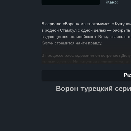
Жанр:
В сериале «Ворон» мы знакомимся с Кузгуном
в родной Стамбул с одной целью — раскрыть
выдающегося полицейского. Вглядываясь в тщ
Кузгун стремится найти правду.
В процессе расследования он встречает Дилу
старые чувства. Но ситуация осложняется, ко
Дилы. Этот оборот событий ставит его перед
профессиональному долгу или же позволить 
Ра
захватывающий детектив, в котором переплет
Ворон турецкий сери
погружает нас в историю о силе характера, 
чувства могут выдержать испытание временем