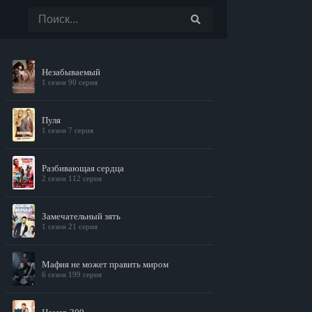
Незабываемый
1 сезон 90 серия
Пуля
1 сезон 7 серия
Разбивающая сердца
2 сезон 112 серия
Замечательный зять
1 сезон 21 серия
Мафия не может править миром
6 сезон 199 серия