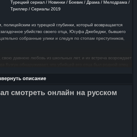
Турецкий сериал / Новинки / Боевик / Драма / Мелодрама /
Триллер / Сериалы 2019
, полицейским из турецкой глубинки, который возвращается
 загадочное убийство своего отца, Юсуфа Джебеджи, бывшего
ательно собранные улики и следуя по стопам преступников,
, свою давнюю любовь из школьных лет, и их встреча возрождает
гда Кузгун обнаруживает, что убийцей его отца был родной отец
 невероятно сложным выбором: следовать ли закону и
любви преодолеть все преграды. Сериал «Ворон» — это
звернуть описание
аются темы любви и мести, верности и предательства. Он
ал смотреть онлайн на русском
влиянии прошлого на наше настоящее и о том, как настоящие
 и трудностями.