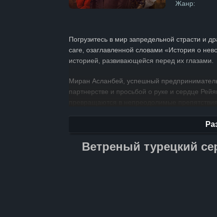
Жанр:
Погрузитесь в мир запредельной страсти и д
саге, озаглавленной словами «История о нев
историей, развивающейся перед их глазами.
Миран Асланбей, успешный предприниматель 
партнерстве и просьбой о руке и сердце Рей
превращаются в непреодолимые препятствия
Следите за развитием этой захватывающей и
становится не только испытанием, но и источ
Ра
Ветреный турецкий се