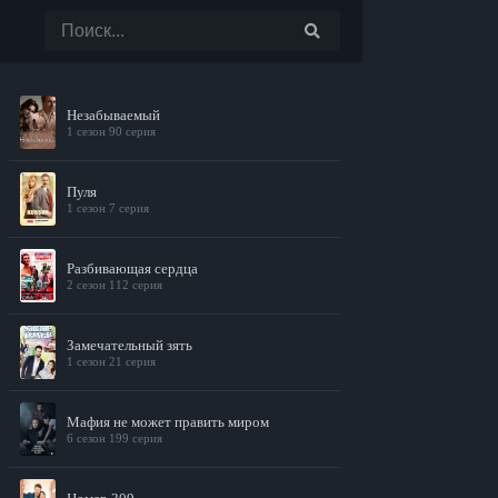
Незабываемый
1 сезон 90 серия
Пуля
1 сезон 7 серия
Разбивающая сердца
2 сезон 112 серия
Замечательный зять
1 сезон 21 серия
Мафия не может править миром
6 сезон 199 серия