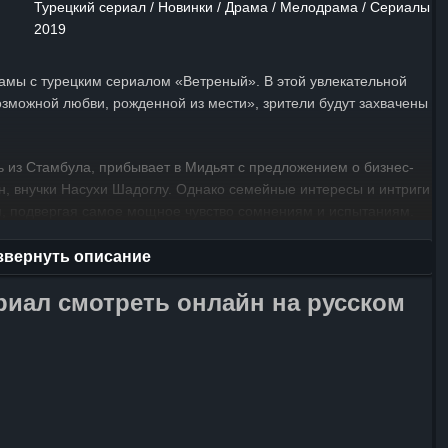
Турецкий сериал / Новинки / Драма / Мелодрама / Сериалы
2019
рамы с турецким сериалом «Ветреный». В этой увлекательной
озможной любви, рожденной из мести», зрители будут захвачены
из Стамбула, прибывает в Мидьят с предложением о бизнес-
ян, внучки Насухи Шадоглу. Однако семейные интересы и интриги
, подвергая самое мощное чувство сомнениям и испытаниям.
стории на фоне красивейших пейзажей Мидьята, где любовь
ником силы.
звернуть описание
риал смотреть онлайн на русском