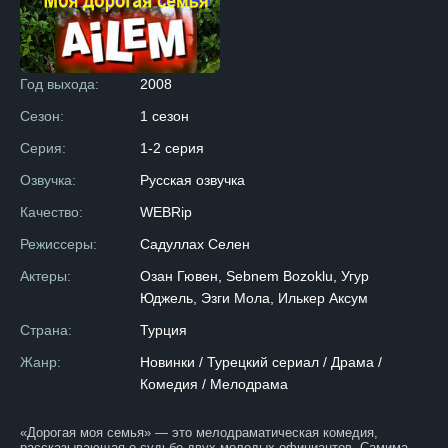
Год выхода:
2008
Сезон:
1 сезон
Серия:
1-2 серия
Озвучка:
Русская озвучка
Качество:
WEBRip
Режиссеры:
Садуллах Селен
Актеры:
Озан Гювен, Sebnem Bozoklu, Угур
Юджель, Эзги Мола, Илькер Аксум
Страна:
Турция
Жанр:
Новинки / Турецкий сериал / Драма /
Комедия / Мелодрама
«Дорогая моя семья» — это мелодраматическая комедия,
рассказывающая о судьбе двух молодых официантов, Самима