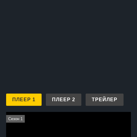
боевой силы, становясь только настойчивее в борьбе за
справедливость. Этот сериал не только повествует о
женщине, преодолевающей трудности, но и заставляет
задуматься о моральных дилеммах и о том, как каждый из
нас становится сильнее в процессе своего собственного
становления.
ПЛЕЕР 1
ПЛЕЕР 2
ТРЕЙЛЕР
Сезон 1