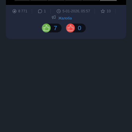
8 771
1
5-01-2026, 05:57
10
Жалоба
7
0