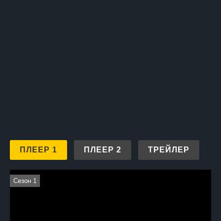
«Улыбки хватит» оставляет зрителей с улыбкой на лице и
глубокой мыслью о ценностях, которые действительно важны.
ПЛЕЕР 1
ПЛЕЕР 2
ТРЕЙЛЕР
Сезон 1