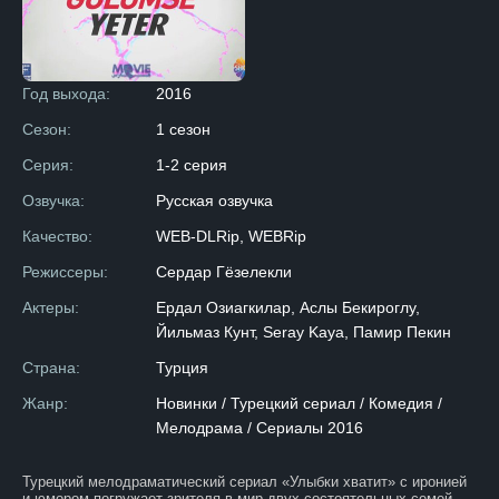
Год выхода:
2016
Сезон:
1 сезон
Серия:
1-2 серия
Озвучка:
Русская озвучка
Качество:
WEB-DLRip, WEBRip
Режиссеры:
Сердар Гёзелекли
Актеры:
Ердал Озиагкилар, Аслы Бекироглу,
Йильмаз Кунт, Seray Kaya, Памир Пекин
Страна:
Турция
Жанр:
Новинки / Турецкий сериал / Комедия /
Мелодрама / Сериалы 2016
Турецкий мелодраматический сериал «Улыбки хватит» с иронией
и юмором погружает зрителя в мир двух состоятельных семей,