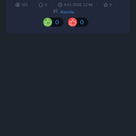
101
0
9-01-2026, 12:46
0
Жалоба
0
0