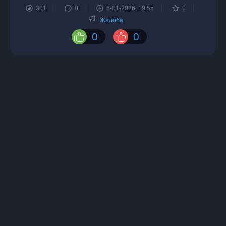
301
0
5-01-2026, 19:55
0
Жалоба
0
0