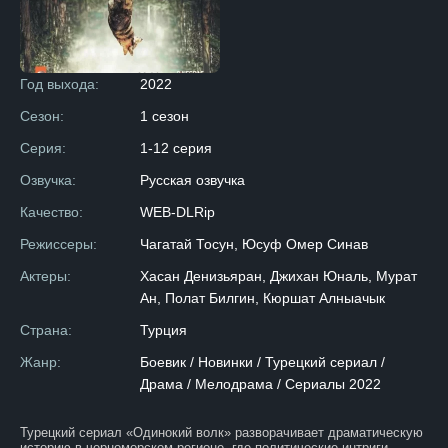
Год выхода:
2022
Сезон:
1 сезон
Серия:
1-12 серия
Озвучка:
Русская озвучка
Качество:
WEB-DLRip
Режиссеры:
Чагатай Тосун, Юсуф Омер Синав
Актеры:
Хасан Денизьяран, Джихан Юналь, Мурат
Ан, Полат Билгин, Кюршат Алныачык
Страна:
Турция
Жанр:
Боевик / Новинки / Турецкий сериал /
Драма / Мелодрама / Сериалы 2022
Турецкий сериал «Одинокий волк» разворачивает драматическую
историю в черноморском регионе, где политические интриги