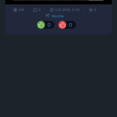
258
0
5-01-2026, 17:35
0
Жалоба
0
0