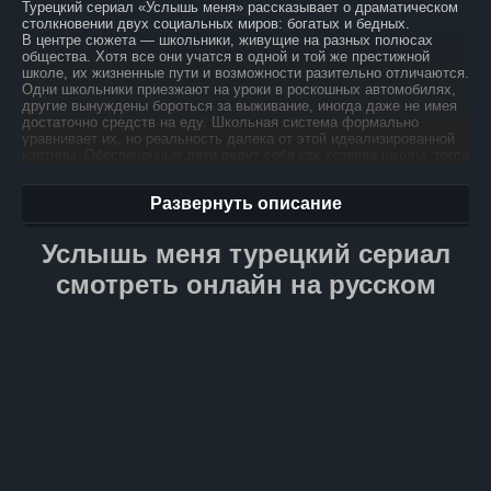
Турецкий сериал «Услышь меня» рассказывает о драматическом
столкновении двух социальных миров: богатых и бедных.
В центре сюжета — школьники, живущие на разных полюсах
общества. Хотя все они учатся в одной и той же престижной
школе, их жизненные пути и возможности разительно отличаются.
Одни школьники приезжают на уроки в роскошных автомобилях,
другие вынуждены бороться за выживание, иногда даже не имея
достаточно средств на еду. Школьная система формально
уравнивает их, но реальность далека от этой идеализированной
картины. Обеспеченные дети ведут себя как хозяева школы, тогда
как их менее обеспеченные одноклассники страдают
от постоянных унижений и издевательств, порой доходящих
Развернуть описание
до физического насилия.
Главная героиня сериала, Эким, привлекательная
Услышь меня турецкий сериал
старшеклассница из бедной семьи, становится центральной
фигурой этой неравной борьбы. Ее сильный дух и решимость
смотреть онлайн на русском
выстоять перед лицом несправедливости делают ее символом
сопротивления и надежды для всех угнетенных учеников. Эким
вынуждена ежедневно противостоять предвзятости и жестокости,
стараясь сохранить свою мечту о лучшем будущем. «Услышь
меня» — это история о неравенстве, дружбе и борьбе
за справедливость. Сериал погружает зрителя в сложные
взаимоотношения школьников, поднимая важные вопросы
о социальной справедливости и человеческом достоинстве.