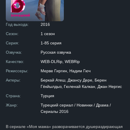
Год выхода:
2016
Сезон:
1 сезон
Серия:
1-85 серия
Озвучка:
Русская озвучка
Качество:
WEB-DLRip, WEBRip
Режиссеры:
Мерве Гиргин, Надим Гюч
Актеры:
Беркай Атеш, Джансу Дере, Берен
Гёкйылдыз, Гюленай Калкан, Джан Нергис
Страна:
Турция
Жанр:
Турецкий сериал / Новинки / Драма /
Сериалы 2016
В сериале «Моя мама» разворачивается душераздирающая