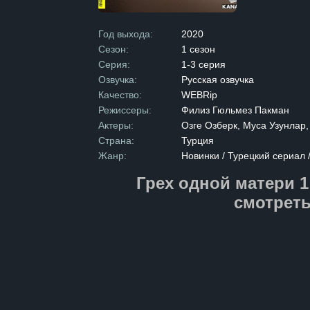
потерявшая с
мести, она бр
Её жизнь и та
Год выхода:
2020
она готова по
Сезон:
1 сезон
История двух
в драматичес
Серия:
1-3 серия
и справедливо
Озвучка:
Русская озвучка
за свое место
предательств
Качество:
WEBRip
Режиссеры:
Филиз Гюльмез Пакман
Актеры:
Озге Озберк, Муса Узунлар
Страна:
Турция
Жанр:
Новинки / Турецкий сериал 
Грех одной матери 1
смотреть