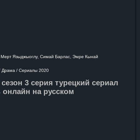
ына. Разбитая горем и жаждущая
осает все силы на поиски убийцы.
к была потрясена трагедией, а теперь
йти на все ради справедливости.
 женщин пересекается
кой борьбе за правду
сть, где каждая из них борется
 в мире, несмотря на обман,
о и личные трагедии.
, Мерт Языджыоглу, Симай Барлас, Эмре Кынай
/ Драма / Сериалы 2020
 сезон 3 серия турецкий сериал
 онлайн на русском