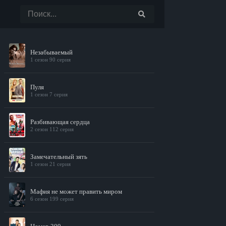
Незабываемый
1 сезон 90 серия
Пуля
1 сезон 7 серия
Разбивающая сердца
2 сезон 112 серия
Замечательный зять
1 сезон 21 серия
Мафия не может править миром
6 сезон 199 серия