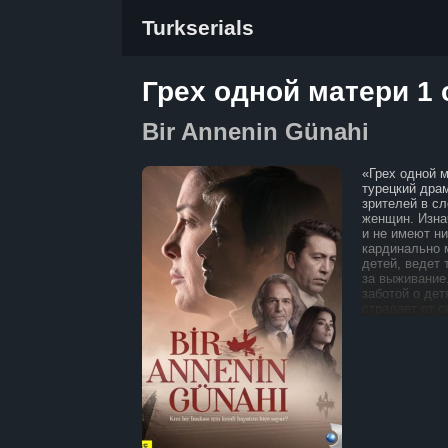
Turkserials
Грех одной матери 1 
Bir Annenin Günahi
«Грех одной 
турецкий дра
зрителей в с
женщин. Изна
и не имеют ни
кардинально 
детей, ведет
за выживание.
заботой о де
страдает от с
Все заработан
и надежда на
рушится: её о
оказывается з
неё указываю
человека, кот
страховое во
инициатором 
сторону истор