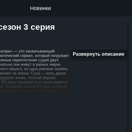
Новинки
сезон 3 серия
матери» — это захватывающий
Развернуть описание
матический сериал, который погружает
ложные переплетения судеб двух
чально они живут в разных мирах
чего общего, но одна роковая ошибка
меняет их жизни. Суна — мать двоих
 трудную жизнь, полный борьбы
 Её день начинается и заканчивается
тях, особенно о сыне Юсуфе, который
ерьезного сердечного заболевания.
ные деньги уходят на его лечение,
 лучшее исчезает. Но однажды её мир
бвиняют в убийстве, и она
а решеткой. Доказательства против
т на причастность влиятельного
орый, стремясь получить крупное
змещение после своей смерти, стал
этой трагедии. Между тем, в другую
ии вплетается другая героиня — мать,