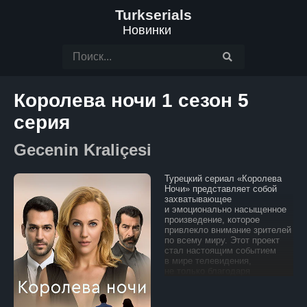
Turkserials
Новинки
Королева ночи 1 сезон 5
серия
Gecenin Kraliçesi
Турецкий сериал «Королева
Ночи» представляет собой
захватывающее
и эмоционально насыщенное
произведение, которое
привлекло внимание зрителей
по всему миру. Этот проект
стал настоящим событием
в мире телевидения,
не только благодаря
звездному составу,
но и благодаря тому, что
сериал был продан в 25 стран