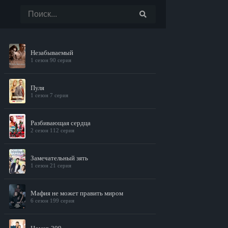
Незабываемый
1 сезон 90 серия
Пуля
1 сезон 7 серия
Разбивающая сердца
2 сезон 112 серия
Замечательный зять
1 сезон 21 серия
Мафия не может править миром
6 сезон 199 серия