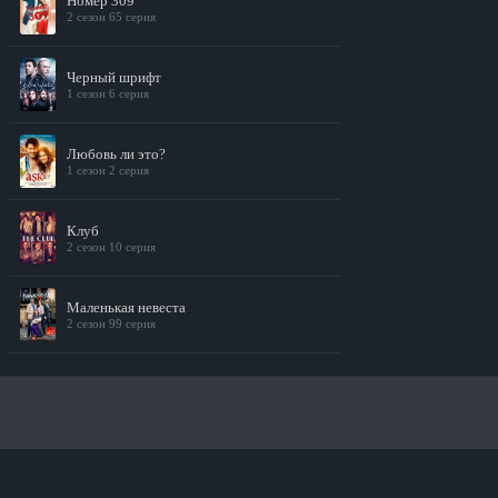
Номер 309
2 сезон 65 серия
Черный шрифт
1 сезон 6 серия
Любовь ли это?
1 сезон 2 серия
Клуб
2 сезон 10 серия
Маленькая невеста
2 сезон 99 серия