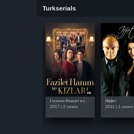
Turkserials
HD
Госпожа Фазилет и её дочери
Иффет
2017 | 2 сезон
2011 | 1 сезон