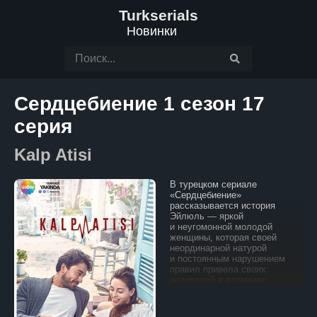
Turkserials
Новинки
Сердцебиение 1 сезон 17
серия
Kalp Atisi
В турецком сериале
«Сердцебиение»
рассказывается история
Эйлюль — яркой
и неугомонной молодой
женщины, которая своей
неординарной натурой
и постоянным нарушением
правил привела своих
родителей в отчаяние.
Её буйный характер
и трудности в общении
сделали её постоянным