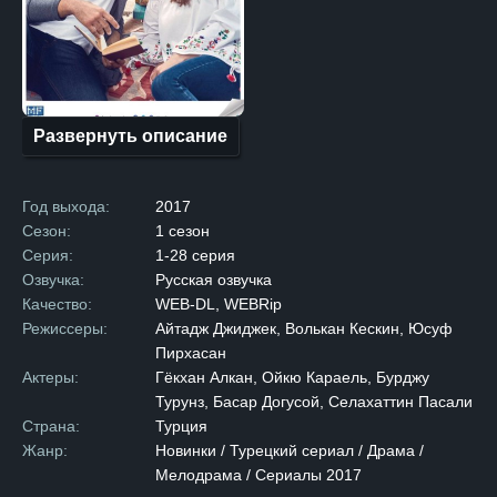
гостем в разных школах.
Родители, исчерпав все
способы справиться
с её поведением, принимают
решение отправить
её на воспитание к бабушке,
надеясь, что мудрость
и жизненный опыт последней
Развернуть описание
смогут сделать из Эйлюль
более сдержанную
и уравновешенную личность.
Когда Эйлюль приезжает
Год выхода:
2017
к бабушке, её жизнь начинает
меняться. Здесь она
Сезон:
1 сезон
встречает Али — успешного
Серия:
1-28 серия
и уважаемого врача, который
видит в ней скрытый
Озвучка:
Русская озвучка
потенциал. Он замечает
Качество:
WEB-DL, WEBRip
в Эйлюль выдающийся
талант и предлагает ей шанс
Режиссеры:
Айтадж Джиджек, Волькан Кескин, Юсуф
проявить себя в медицине.
Пирхасан
Под его наставничеством
Эйлюль решает окончить
Актеры:
Гёкхан Алкан, Ойкю Караель, Бурджу
медицинский университет
Турунз, Басар Догусой, Селахаттин Пасали
и строит карьеру,
зарекомендовав себя среди
Страна:
Турция
коллег. Однако даже
Жанр:
Новинки / Турецкий сериал / Драма /
профессиональные успехи
Мелодрама / Сериалы 2017
не могут заполнить пустоту
в её сердце. Несмотря