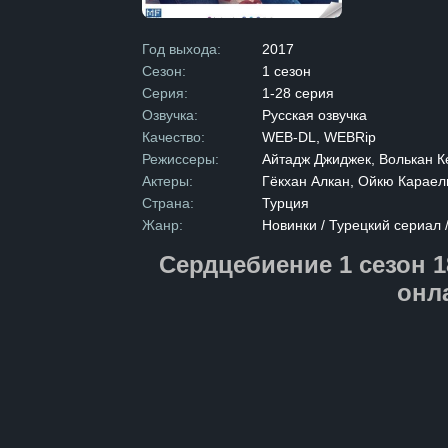
карьеру, заре
даже професс
пустоту в её сердце. Несмотря н
Год выхода:
2017
для неё вдох
Сезон:
1 сезон
к нему остаю
сблизиться с 
Серия:
1-28 серия
заканчивается
Озвучка:
Русская озвучка
разочаровани
покидает пре
Качество:
WEB-DL, WEBRip
медицинское 
Режиссеры:
Айтадж Джиджек, Волькан 
романтически
не забывает 
Актеры:
Гёкхан Алкан, Ойкю Караел
обстоятельств
Страна:
Турция
чувства вспы
встаёт непро
Жанр:
Новинки / Турецкий сериал
за свои чувст
их позади. «
Сердцебиение 1 сезон 1
история о по
преград и сил
онл
даже когда ка