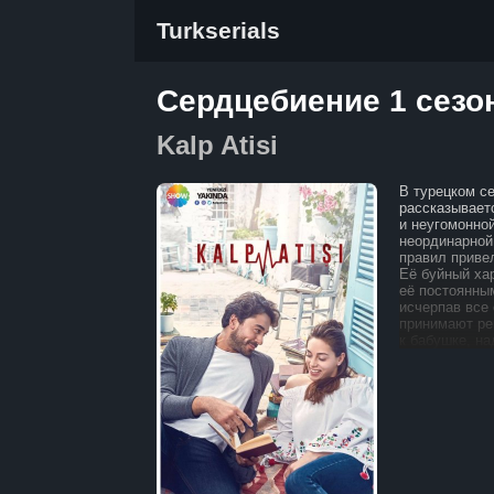
Turkserials
Сердцебиение 1 сезо
Kalp Atisi
В турецком с
рассказывает
и неугомонно
неординарной
правил приве
Её буйный ха
её постоянны
исчерпав все
принимают ре
к бабушке, на
последней см
сдержанную и
Эйлюль приез
меняться. Зд
и уважаемого 
потенциал. О
талант и пред
в медицине. 
решает оконч