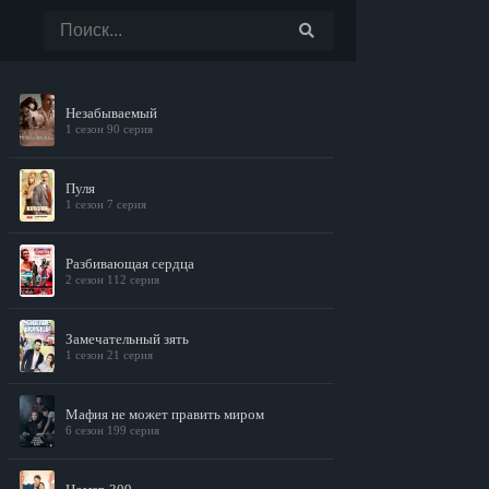
Незабываемый
1 сезон 90 серия
Пуля
1 сезон 7 серия
Разбивающая сердца
2 сезон 112 серия
Замечательный зять
1 сезон 21 серия
Мафия не может править миром
6 сезон 199 серия