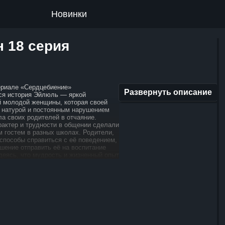
Новинки
н 18 серия
ериале «Сердцебиение»
Развернуть описание
ся история Эйлюль — яркой
й молодой женщины, которая своей
 натурой и постоянным нарушением
ла своих родителей в отчаяние.
рактер и трудности в общении сделали
м гостем в разных школах. Родители,
 способы справиться с её поведением,
шение отправить её на воспитание
деясь, что мудрость и жизненный опыт
огут сделать из Эйлюль более
 уравновешенную личность. Когда
жает к бабушке, её жизнь начинает
есь она встречает Али — успешного
врача, который видит в ней скрытый
н замечает в Эйлюль выдающийся
лагает ей шанс проявить себя
Под его наставничеством Эйлюль
ить медицинский университет и строит