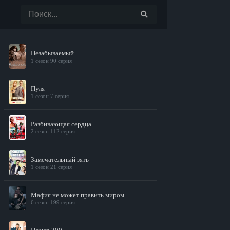
Незабываемый
1 сезон 90 серия
Пуля
1 сезон 7 серия
Разбивающая сердца
2 сезон 112 серия
Замечательный зять
1 сезон 21 серия
Мафия не может править миром
6 сезон 199 серия