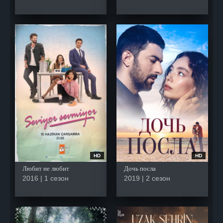
HD
HD
Любит не любит
Дочь посла
2016 | 1 сезон
2019 | 2 сезон