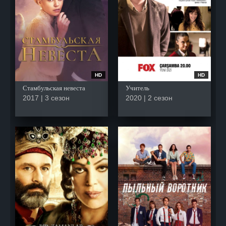
HD
HD
Стамбульская невеста
Учитель
2017 | 3 сезон
2020 | 2 сезон