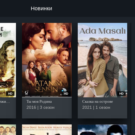
Новинки
HD
HD
HD
Грязные деньги, лживая любовь
Ты моя Родина
Сказка на острове
2016 | 3 сезон
2021 | 1 сезон