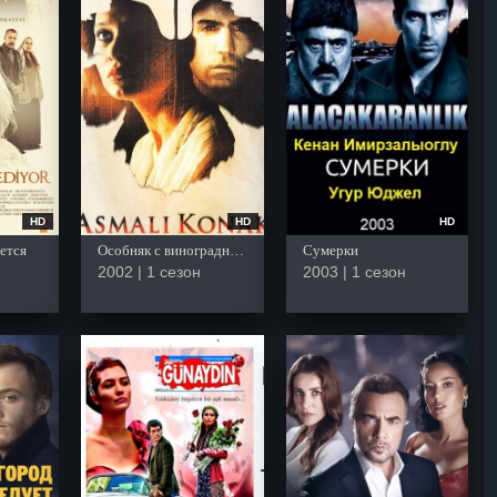
HD
HD
HD
ется
Особняк с виноградными лозами
Сумерки
2002 | 1 сезон
2003 | 1 сезон