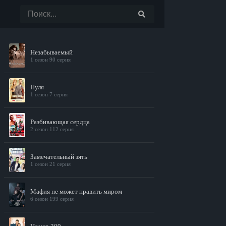
Незабываемый
1 сезон 90 серия
Пуля
1 сезон 7 серия
Разбивающая сердца
2 сезон 112 серия
Замечательный зять
1 сезон 21 серия
Мафия не может править миром
6 сезон 199 серия