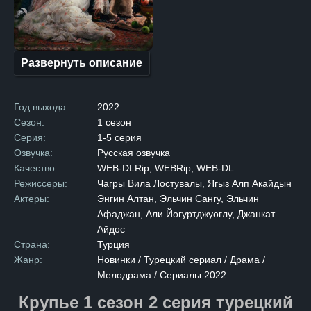
к богатству. Он взялся
за программирование, и его
упорство дало плоды:
обнаружился явный талант.
Много лет Тамер трудился
над созданием компьютерной
Развернуть описание
игры, пряча свои разработки
от жены и сестры, с которыми
жил в маленькой квартире.
Когда игра была завершена,
Год выхода:
2022
ей удалось привлечь
внимание американской
Сезон:
1 сезон
компании, купившей
Серия:
1-5 серия
её за сотни миллионов
долларов. Йылмаз, наконец,
Озвучка:
Русская озвучка
смог позволить себе все,
Качество:
WEB-DLRip, WEBRip, WEB-DL
о чём только мечтал.
Он приобрёл старинный
Режиссеры:
Чагры Вила Лостувалы, Ягыз Алп Акайдын
особняк, некогда
Актеры:
Энгин Алтан, Эльчин Сангу, Эльчин
принадлежавший богатейшим
людям, и обнаружил в нем
Афаджан, Али Йогуртджуоглу, Джанкат
тайное подземелье,
Айдос
не уступающее по роскоши
наземной части. Это был
Страна:
Турция
настоящий подземный дворец,
Жанр:
Новинки / Турецкий сериал / Драма /
и вскоре Тамер нашёл ему
Мелодрама / Сериалы 2022
применение. Единственным,
кто знал о существовании
подземелья, стал его друг.
Крупье 1 сезон 2 серия турецкий
Секрет оставался неизвестен