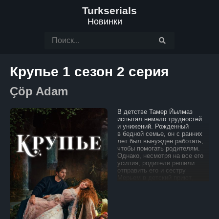
Turkserials
Новинки
Крупье 1 сезон 2 серия
Çöp Adam
В детстве Тамер Йылмаз
испытал немало трудностей
и унижений. Рожденный
в бедной семье, он с ранних
лет был вынужден работать,
чтобы помогать родителям.
Однако, несмотря на все его
усилия, родители решили
отправить его и сестру
Мерьем в детский приют,
не желая тратить и так
скромные средства
на их содержание. Это
предательство стало для
Тамера началом стремления