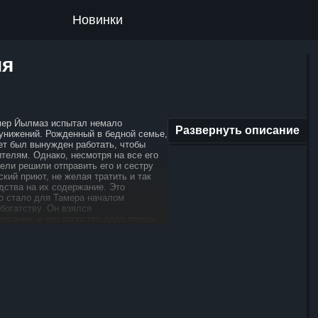
Новинки
ия
мер Йылмаз испытал немало
Развернуть описание
 унижений. Рожденный в бедной семье,
ет был вынужден работать, чтобы
телям. Однако, несмотря на все его
ели решили отправить его и сестру
кий приют, не желая тратить и так
дства на их содержание. Это
о стало для Тамера началом
богатству. Он взялся
ование, и его упорство дало плоды:
лант. Много лет Тамер
 созданием компьютерной игры, пряча
ки от жены и сестры, с которыми жил
вартире. Когда игра была завершена,
ривлечь внимание американской
пившей её за сотни миллионов
лмаз, наконец, смог позволить себе
лько мечтал. Он приобрёл старинный
огда принадлежавший богатейшим