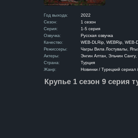
людям, и обн
не уступающе
был настоящи
Год выхода:
2022
нашёл ему пр
Сезон:
1 сезон
о существован
оставался не
Серия:
1-5 серия
встретил мол
Озвучка:
Русская озвучка
её в своём с
таинственные
Качество:
WEB-DLRip, WEBRip, WEB-
переплетётся 
Режиссеры:
Чагры Вила Лостувалы, Ягы
тайны и амби
захватывающ
Актеры:
Энгин Алтан, Эльчин Сангу
Страна:
Турция
Жанр:
Новинки / Турецкий сериал
Крупье 1 сезон 9 серия 