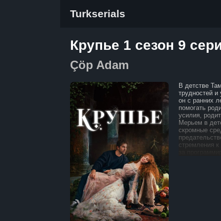
Turkserials
Крупье 1 сезон 9 сер
Çöp Adam
В детстве Та
трудностей и
он с ранних л
помогать роди
усилия, родит
Мерьем в детс
скромные сре
предательств
стремления к 
за программир
обнаружился явный та
трудился над
свои разработ
в маленькой к
ей удалось п
компании, ку
долларов. Йы
все, о чём то
особняк, нек