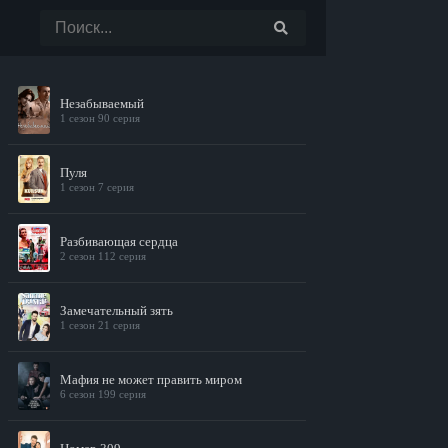
Незабываемый
1 сезон 90 серия
Пуля
1 сезон 7 серия
Разбивающая сердца
2 сезон 112 серия
Замечательный зять
1 сезон 21 серия
Мафия не может править миром
6 сезон 199 серия